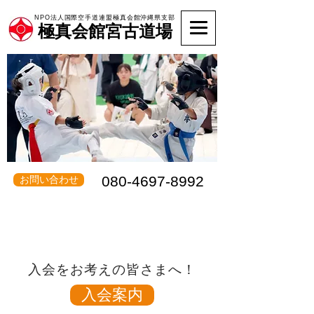
NPO法人国際空手道連盟極真会館沖縄県支部
極真会館宮古道場
080-4697-8992
お問い合わせ
《見学・体験・入会ご希望の方は
直接道場へお越し下さい》
入会をお考えの皆さまへ！
入会案内