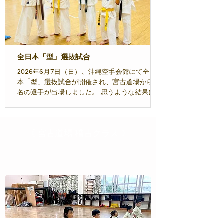
全日本「型」選抜試合
2026年6月7日（日）、沖縄空手会館にて全日
本「型」選抜試合が開催され、宮古道場から4
名の選手が出場しました。 思うような結果に届
かなかった生徒もいましたが、いずれも僅差で
の判定となり、他道場の指導員からは「宮古道
場のレベルが上がっている」との声もいただき
《 宮古道場 稽古クラス 》
ました。また、道場生たちの型稽古に対する意
識の変化も強く感じています。 居残り稽古で試
行錯誤を重ねてきた成果は、確実に表れていた
​幼年部（4歳〜幼稚園）
と思いますので、今回の経験を自信に変え、次
回の大会に臨んで下さい。 川満コウキ／小学4
年男子：8位 粟國ヒナタ／中学1年女子：7位 比
嘉ハルト／中学2・3年男子：5位 豊田ヤスアキ
／SONEN 男子50-54：優勝