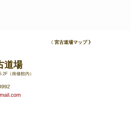
《
宮古道場マップ 》
4月
古道場
渡嘉敷島春合宿
5 2F（南修館内）
8992
mail.com