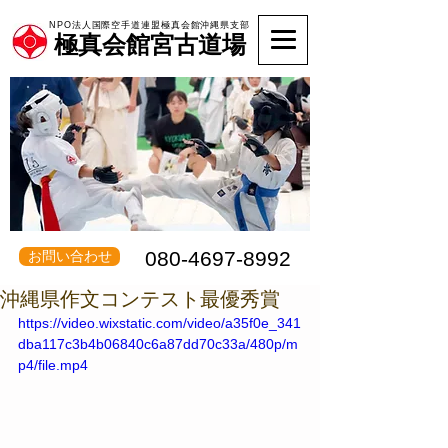
NPO法人国際空手道連盟極真会館沖縄県支部
極真会館宮古道場
080-4697-8992
お問い合わせ
沖縄県作文コンテスト最優秀賞
https://video.wixstatic.com/video/a35f0e_341
dba117c3b4b06840c6a87dd70c33a/480p/m
p4/file.mp4