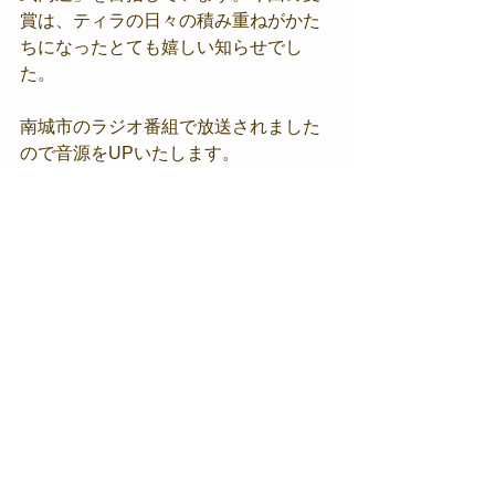
賞は、ティラの日々の積み重ねがかた
ちになったとても嬉しい知らせでし
た。
南城市のラジオ番組で放送されました
ので音源をUPいたします。
極真会館宮古道場
沖縄県宮古島市平良下里1146−5 2F（南修館内）
TEL:
080-4697-8992
kyokushinmiyako@gmail.com
《
宮古道場マップ 》