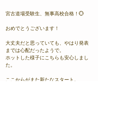
宮古道場受験生、無事高校合格！💮
おめでとうございます！
大丈夫だと思っていても、やはり発表
までは心配だったようで。
ホットした様子にこちらも安心しまし
た。
ここからがまた新たなスタート。
勝って兜の緒を締めよ。
極真会館宮古道場
沖縄県宮古島市平良下里1146−5 2F（南修館内）
TEL:
080-4697-8992
kyokushinmiyako@gmail.com