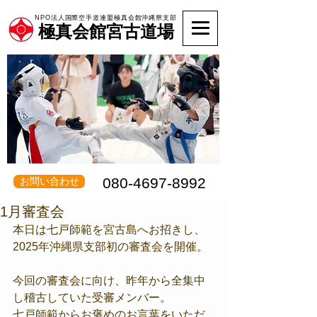
NPO法人国際空手道連盟極真会館沖縄県支部
極真会館宮古道場
080-4697-8992
お問い合わせ
1月審査会
本日は七戸師範を宮古島へお招きし、
2025年沖縄県支部初の審査会を開催。
今回の審査会に向け、昨年から全集中
し稽古していた受審メンバー。
七戸師範からお褒めのお言葉をいただ