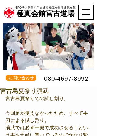
NPO法人国際空手道連盟極真会館沖縄県支部
極真会館宮古道場
080-4697-8992
お問い合わせ
宮古島夏祭り演武
宮古島夏祭りでの試し割り。
今回足が使えなかったため、すべて手
刀による試し割り。
演武では必ず一発で成功させる！とい
う事を念頭に置いているのでかなり緊